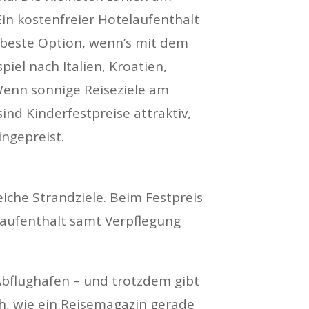
Ein kostenfreier Hotelaufenthalt
e beste Option, wenn’s mit dem
iel nach Italien, Kroatien,
Wenn sonnige Reiseziele am
nd Kinderfestpreise attraktiv,
ingepreist.
eiche Strandziele. Beim Festpreis
elaufenthalt samt Verpflegung
Abflughafen – und trotzdem gibt
ch, wie ein Reisemagazin gerade