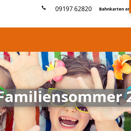
09197 62820

Bahnkarten on
 Familien­sommer 